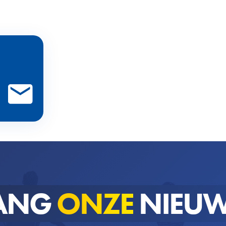
ANG
ONZE
NIEUW