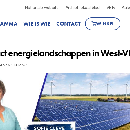
Nationale website
Archief lokaal blad
VBtv
Kal
RAMMA
WIE IS WIE
CONTACT
WINKEL
act energielandschappen in West-
 VLAAMS BELANG