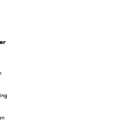
er
n
ing
an