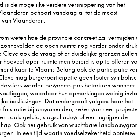
 is de mogelijke verdere versnippering van het
Vlaanderen behoort vandaag al tot de meest
s van Vlaanderen.
om weten hoe de provincie concreet zal vermijden 
 zonnevelden de open ruimte nog verder onder dru
e Cleve ook de vraag of er duidelijke grenzen zulle
 hoeveel open ruimte men bereid is op te offeren v
omend kaartte Vlaams Belang ook de participatie va
Cleve mag burgerparticipatie geen louter symbolis
eel dossiers worden bewoners pas betrokken wanneer
 vastliggen, waardoor hun opmerkingen weinig invl
jke beslissingen. Dat ondergraaft volgens haar het
r frustratie bij omwonenden, zeker wanneer project
r zoals geluid, slagschaduw of een ingrijpende
schap. Ook het gebruik van vruchtbare landbouwgro
rgen. In een tijd waarin voedselzekerheid opnieuw