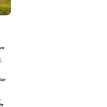
eve
,
Net
,
te