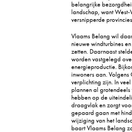
belangrijke bezorgdheid
landschap, want West-
versnipperde provincie
Vlaams Belang wil daar
nieuwe windturbines en
zetten. Daarnaast steld
worden vastgelegd over
energieproductie. Bijk
inwoners aan. Volgens 
verplichting zijn. In v
plannen al grotendeels
hebben op de uiteindeli
draagvlak en zorgt voo
gepaard gaan met hinde
wijziging van het land
baart Vlaams Belang zo