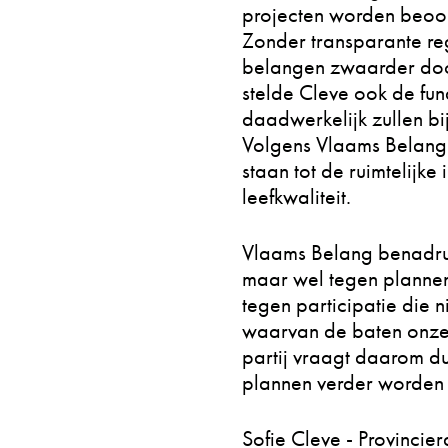
projecten worden beoor
Zonder transparante reg
belangen zwaarder door
stelde Cleve ook de fu
daadwerkelijk zullen b
Volgens Vlaams Belang 
staan tot de ruimtelij
leefkwaliteit.
Vlaams Belang benadrukt
maar wel tegen plannen
tegen participatie die n
waarvan de baten onzeke
partij vraagt daarom d
plannen verder worden 
Sofie Cleve - Provincie