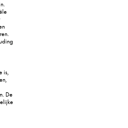
n.
ële
t
en
ren.
ouding
 is,
en,
jn. De
elijke