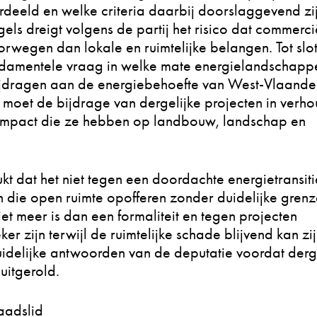
deeld en welke criteria daarbij doorslaggevend zij
els dreigt volgens de partij het risico dat commerci
wegen dan lokale en ruimtelijke belangen. Tot slo
ndamentele vraag in welke mate energielandschapp
ijdragen aan de energiebehoefte van West-Vlaande
moet de bijdrage van dergelijke projecten in verh
ke impact die ze hebben op landbouw, landschap en
 dat het niet tegen een doordachte energietransitie
 die open ruimte opofferen zonder duidelijke grenz
iet meer is dan een formaliteit en tegen projecten
r zijn terwijl de ruimtelijke schade blijvend kan zi
uidelijke antwoorden van de deputatie voordat derg
uitgerold.
raadslid